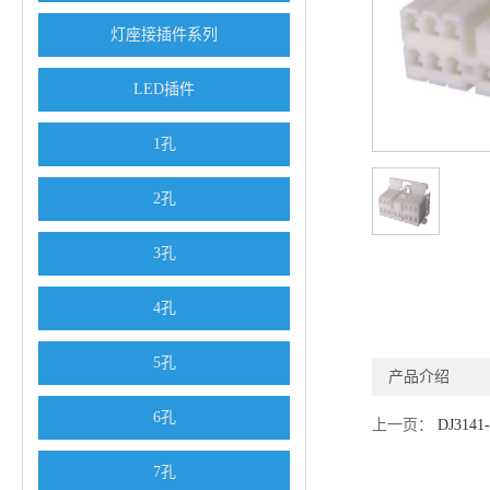
灯座接插件系列
LED插件
1孔
2孔
3孔
4孔
5孔
产品介绍
6孔
上一页：
DJ3141-
7孔