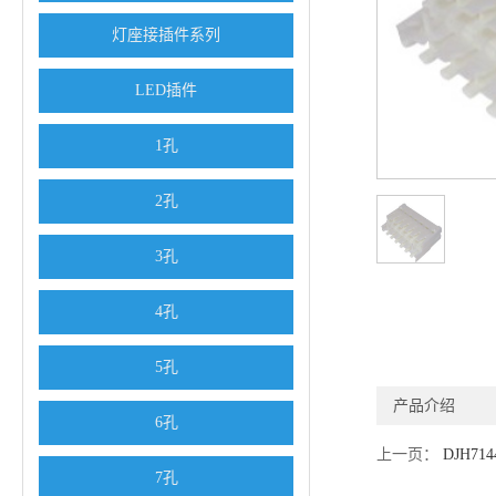
灯座接插件系列
LED插件
1孔
2孔
3孔
4孔
5孔
产品介绍
6孔
上一页：
DJH7144
7孔