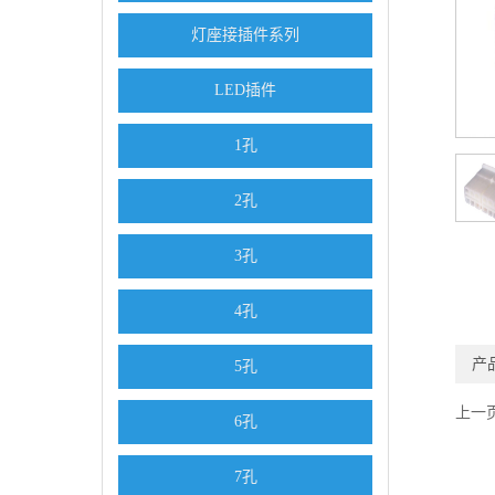
灯座接插件系列
LED插件
1孔
2孔
3孔
4孔
产
5孔
上一
6孔
7孔