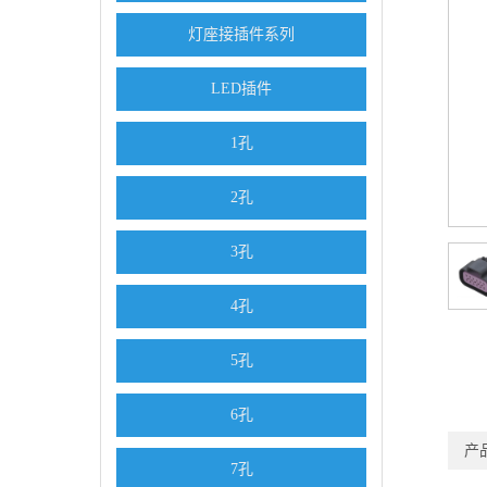
灯座接插件系列
LED插件
1孔
2孔
3孔
4孔
5孔
6孔
产
7孔